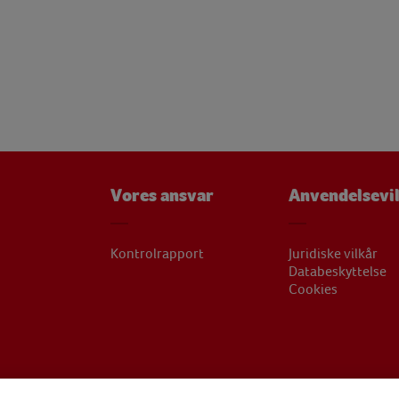
Vores ansvar
Anvendelsevi
Kontrolrapport
Juridiske vilkår
Databeskyttelse
Cookies