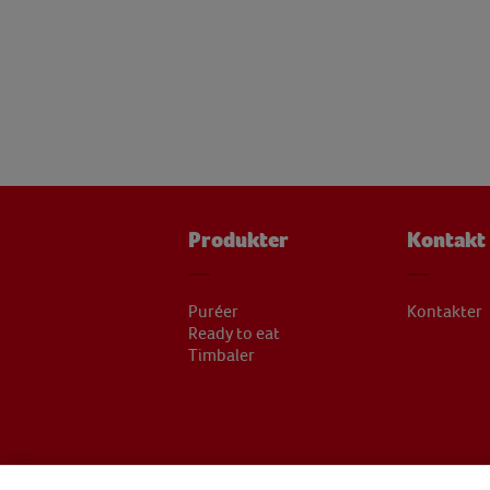
Produkter
Kontakt
Puréer
Kontakter
Ready to eat
Timbaler