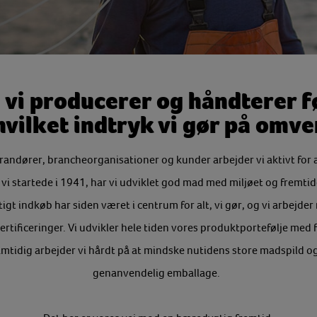
vi producerer og håndterer 
hvilket indtryk vi gør på omv
ndører, brancheorganisationer og kunder arbejder vi aktivt for 
i startede i 1941, har vi udviklet god mad med miljøet og fremtid
t indkøb har siden været i centrum for alt, vi gør, og vi arbejder
certificeringer. Vi udvikler hele tiden vores produktportefølje med
Samtidig arbejder vi hårdt på at mindske nutidens store madspild og
genanvendelig emballage.