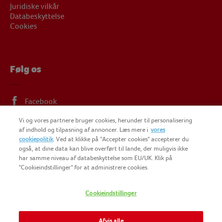
Juridiske vilkår
Databeskyttelse
Cookies
Følg os
Facebook
Instagram
Vi og vores partnere bruger cookies, herunder til personalisering
af indhold og tilpasning af annoncer. Læs mere i
vores
Linkedin
cookiepolitik
. Ved at klikke på "Accepter cookies" accepterer du
også, at dine data kan blive overført til lande, der muligvis ikke
har samme niveau af databeskyttelse som EU/UK. Klik på
"Cookieindstillinger" for at administrere cookies.
COPYRIGHT FINDUS 2025
FINDUS FOODSERVICES
Cookieindstillinger
NOMAD FOODS
Afvis alle