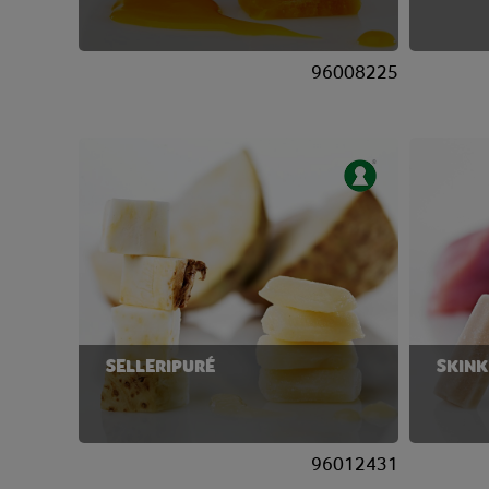
96008225
SELLERIPURÉ
SKINK
96012431