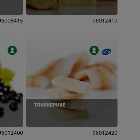
96008415
96012419
TORSKEPURÉ
96012400
96012420