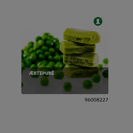
ÆRTEPURÉ
96008227