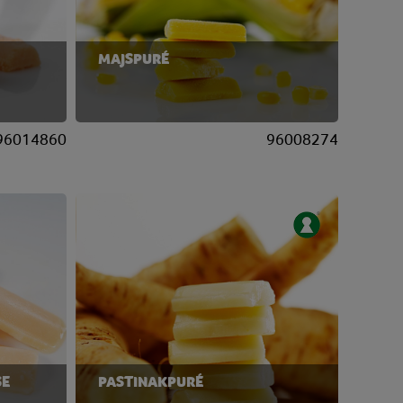
MAJSPURÉ
96014860
96008274
SE
PASTINAKPURÉ