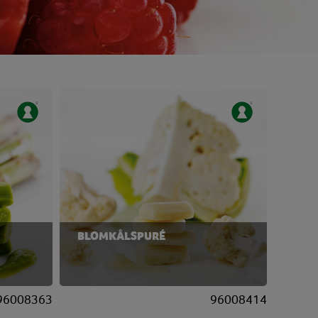
BLOMKÅLSPURÉ
96008363
96008414