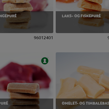
NGEPURÉ
LAKS- OG FISKEPURÉ
96012401
PURÉ
OMELET- OG TIMBALEBA