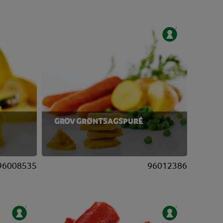
GROV GRØNTSAGSPURÉ
96008535
96012386