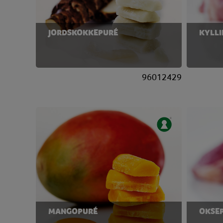
JORDSKOKKEPURÉ
KYLLI
96012429
MANGOPURÉ
OKSE