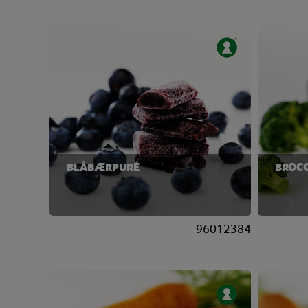
BLÅBÆRPURÉ
BROC
96012384