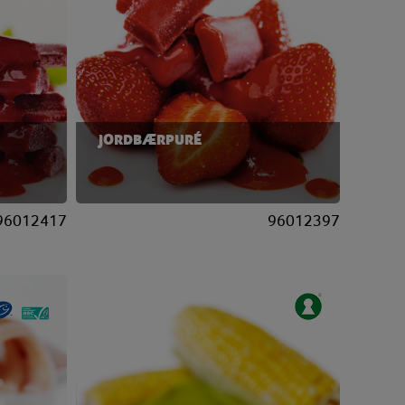
JORDBÆRPURÉ
96012417
96012397