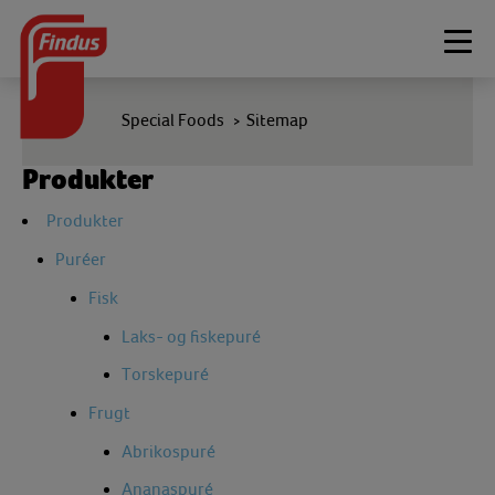
Togg
navi
Special Foods
Sitemap
>
Produkter
Produkter
Puréer
Fisk
Laks- og fiskepuré
Torskepuré
Frugt
Abrikospuré
Ananaspuré