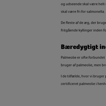
og udseende skal være helt u
skal være fri for salmonella.
De fleste af de æg, der brug
fritgående kyllinger inden fo
Bæredygtigt in
Palmeolie er ofte forbundet 
bruger af palmeolie, men bru
I de tilfælde, hvor vi bruge
certificeret palmeolie i hen