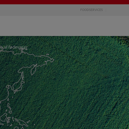
FOODSERVICES
b af fødevarer