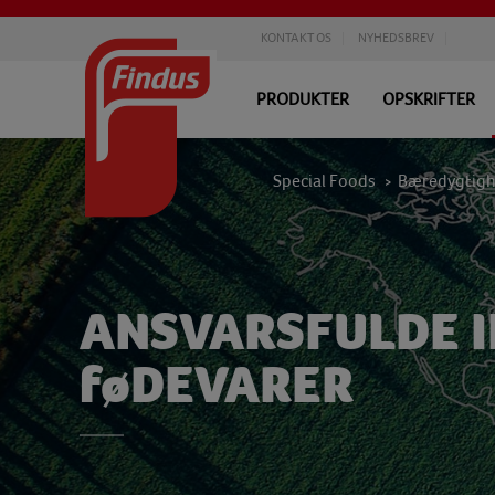
KONTAKT OS
NYHEDSBREV
PRODUKTER
OPSKRIFTER
Special Foods
Bæredygtig
>
ANSVARSFULDE I
føDEVARER