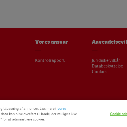
Vores ansvar
Anvendelsevi
Kontrolrapport
Juridiske vilkår
Databeskyttelse
Cookies
og tilpasning af annoncer. Læs mere i
vores
T FINDUS 2025
FINDUS FOODSERVICES
NOMAD FOODS
data kan blive overført til lande, der muligvis ikke
Cookieindst
" for at administrere cookies.