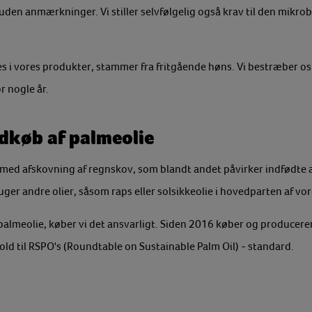
den anmærkninger. Vi stiller selvfølgelig også krav til den mikrobi
es i vores produkter, stammer fra fritgående høns. Vi bestræber os
r nogle år.
dkøb af palmeolie
med afskovning af regnskov, som blandt andet påvirker indfødte art
ger andre olier, såsom raps eller solsikkeolie i hovedparten af vor
r palmeolie, køber vi det ansvarligt. Siden 2016 køber og producerer
hold til RSPO's (Roundtable on Sustainable Palm Oil) - standard.