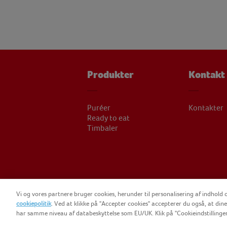
Produkter
Kontakt
Puréer
Kontakter
Ready to eat
Timbaler
Vi og vores partnere bruger cookies, herunder til personalisering af indhold 
COPYRIGH
cookiepolitik
. Ved at klikke på "Accepter cookies" accepterer du også, at dine 
har samme niveau af databeskyttelse som EU/UK. Klik på "Cookieindstillinger