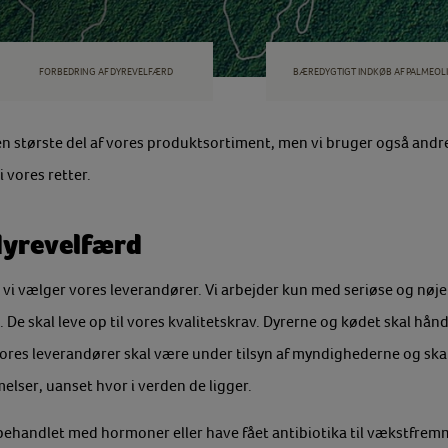
FORBEDRING AF DYREVELFÆRD
BÆREDYGTIGT INDKØB AF PALMEOLI
n største del af vores produktsortiment, men vi bruger også andr
 vores retter.
dyrevelfærd
r vi vælger vores leverandører. Vi arbejder kun med seriøse og nøj
til. De skal leve op til vores kvalitetskrav. Dyrerne og kødet skal h
Vores leverandører skal være under tilsyn af myndighederne og sk
elser, uanset hvor i verden de ligger.
behandlet med hormoner eller have fået antibiotika til vækstfre