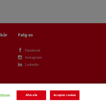
lkår
Følg os
Facebook
Instagram
Linkedin
SITEMAP
illinger
Afvis alle
Accepter cookies