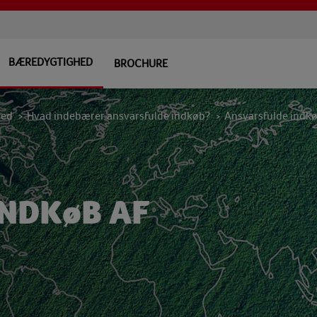
BÆREDYGTIGHED
BROCHURE
hed
Hvad indebærer ansvarsfulde indkøb?
Ansvarsfulde indkø
>
>
NDKøB AF