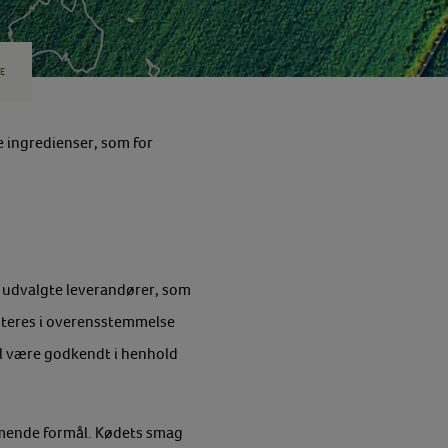
E
e ingredienser, som for
e udvalgte leverandører, som
åndteres i overensstemmelse
al være godkendt i henhold
mmende formål. Kødets smag