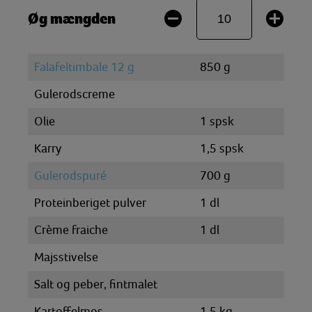
Øg mængden
Falafeltimbale 12 g
850 g
Gulerodscreme
Olie
1 spsk
Karry
1,5 spsk
Gulerodspuré
700 g
Proteinberiget pulver
1 dl
Crème fraiche
1 dl
Majsstivelse
Salt og peber, fintmalet
Kartoffelmos
1,5 kg