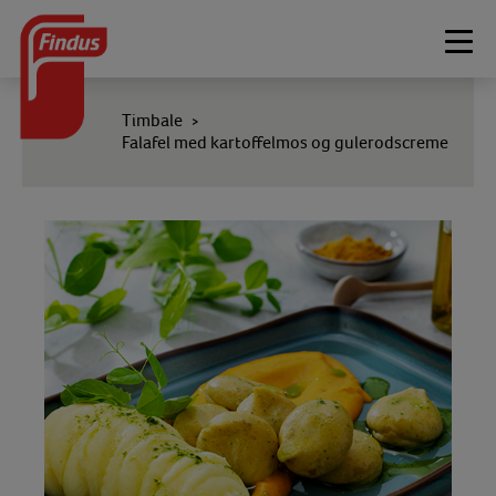
Togg
navi
Timbale
>
Falafel med kartoffelmos og gulerodscreme